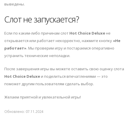
выведены.
Слот не запускается?
Если по каким-либо причинам слот
Hot Choice Deluxe
не
открывается или работает некорректно, нажмите кнопку
«Не
работает»
. Мы проверим игру и постараемся оперативно
устранить технические неполадки.
После завершения игры вы можете оставить свою оценку слота
Hot Choice Deluxe
и поделиться впечатлениями — это
поможет другим пользователям сделать выбор.
Желаем приятной и увлекательной игры!
Обновлено:
07.11.2024