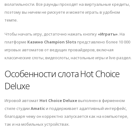
волатильности. Все раунды проходят на виртуальные кредиты,
поэтому вы ничем не рискуете и можете играть в удобном
темпе.
Чтобы начать игру, достаточно нажать кнопку
«Играть»
. На
платформе
Казино Сhampion Slots
представлено более 10 000
игровых автоматов от ведущих провайдеров, включая
классические слоты, видеослоты, настольные игры и live-раздел.
Особенности слота Hot Choice
Deluxe
Игровой автомат
Hot Choice Deluxe
выполнен в фирменном
стиле студии
Amatic
и поддерживает адаптивный интерфейс,
благодаря чему он корректно запускается как на компьютере,
так и на мобильных устройствах.