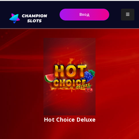
Вход
Hot Choice Deluxe