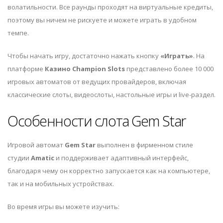
волатильности. Все раунды проходят на виртуальные кредиты,
поэтому вы ничем не рискуете и можете играть в удобном
темпе.
Чтобы начать игру, достаточно нажать кнопку
«Играть»
. На
платформе
Казино Сhampion Slots
представлено более 10 000
игровых автоматов от ведущих провайдеров, включая
классические слоты, видеослоты, настольные игры и live-раздел.
Особенности слота Gem Star
Игровой автомат
Gem Star
выполнен в фирменном стиле
студии
Amatic
и поддерживает адаптивный интерфейс,
благодаря чему он корректно запускается как на компьютере,
так и на мобильных устройствах.
Во время игры вы можете изучить: