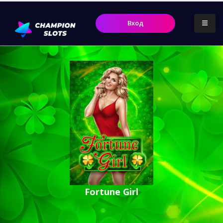
Вход
Fortune Girl