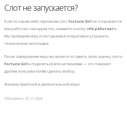
Слот не запускается?
Если по каким-либо причинам слот
Fortune Girl
не открывается
или работает некорректно, нажмите кнопку
«Не работает»
.
Мы проверим игру и постараемся оперативно устранить
технические неполадки.
После завершения игры вы можете оставить свою оценку слота
Fortune Girl
и поделиться впечатлениями — это поможет
другим пользователям сделать выбор.
Желаем приятной и увлекательной игры!
Обновлено:
07.11.2024