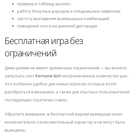
правила и таблицу выплат;
работу бонусных раундов и специальных символов;
частоту выпадения выигрышных комбинаций;
поведение слота на длинной дистанции.
Бесплатная игра без
ограничений
Демо-режим не имеет временных ограничений — вы можете
запускать слот
Fortune Girl
неограниченное количество раз.
Это особенно удобно для новых игроков, которые хотят
разобраться в механике, а также для опытных пользователей,
тестирующих стратегии ставок.
Обратите внимание: в бесплатной версии выигрыши носят
исключительно ознакомительный характер и не могут быть
выведены.