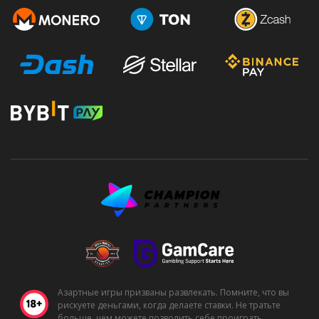
Азартные игры призваны развлекать. Помните, что вы
рискуете деньгами, когда делаете ставки. Не тратьте
больше, чем можете позволить себе проиграть.