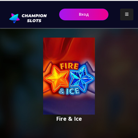
Вход
Fire & Ice