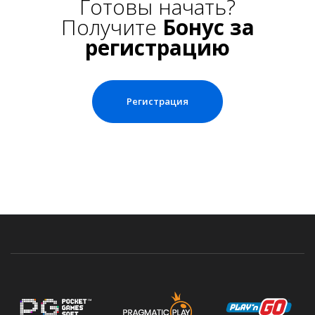
Готовы начать?
Получите
Бонус за
регистрацию
Регистрация