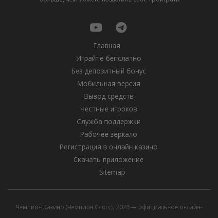
Главная
Играйте бепслатно
Без депозитный бонус
Мобильная версия
Вывод средств
Честные игроков
Служба поддержки
Рабочее зеркало
Регистрация в онлайн казино
Скачать приложение
Sitemap
Чемпион Казино (Чемпион Слотс), 2026 — официальное онлайн-