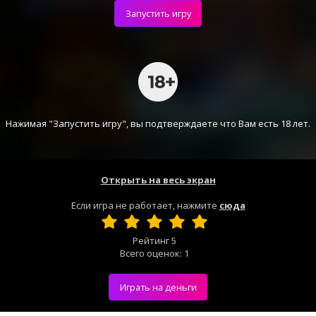
Запустить игру
Нажимая "Запустить игру", вы подтверждаете что Вам есть 18 лет.
Открыть на весь экран
Если игра не работает, нажмите
сюда
Рейтинг
5
Всего оценок:
1
Играть на деньги