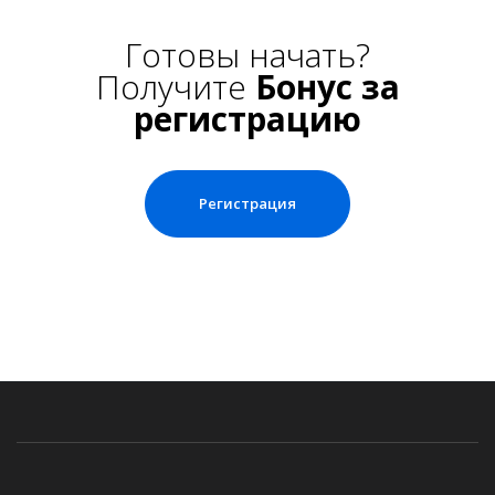
Готовы начать?
Получите
Бонус за
регистрацию
Регистрация