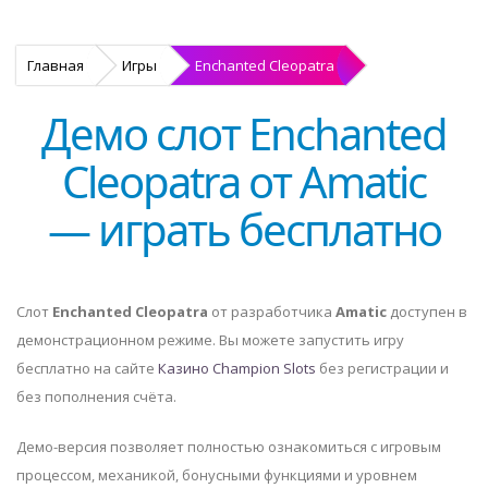
Главная
Игры
Enchanted Cleopatra
Демо слот Enchanted
Cleopatra от Amatic
— играть бесплатно
Слот
Enchanted Cleopatra
от разработчика
Amatic
доступен в
демонстрационном режиме. Вы можете запустить игру
бесплатно на сайте
Казино Сhampion Slots
без регистрации и
без пополнения счёта.
Демо-версия позволяет полностью ознакомиться с игровым
процессом, механикой, бонусными функциями и уровнем