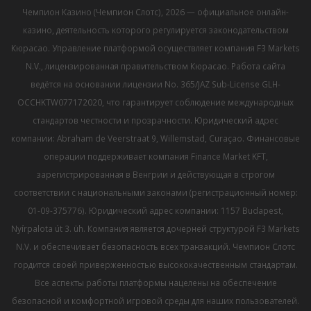
Чемпион Казино (Чемпион Слотс), 2026 — официальное онлайн-
казино, деятельность которого регулируется законодательством
Кюрасао. Управление платформой осуществляет компания F3 Markets
N.V., лицензированная правительством Кюрасао. Работа сайта
ведётся на основании лицензии No. 365/JAZ Sub-License GLH-
OCCHKTW077172020, что гарантирует соблюдение международных
стандартов честности и прозрачности. Юридический адрес
компании: Abraham de Veerstraat 9, Willemstad, Curaçao. Финансовые
операции поддерживает компания Finance Market KFT,
зарегистрированная в Венгрии и действующая в строгом
соответствии с национальными законами (регистрационный номер:
01-09-375776). Юридический адрес компании: 1157 Budapest,
Nyírpalota út 3. üh. Компания является дочерней структурой F3 Markets
N.V. и обеспечивает безопасность всех транзакций. Чемпион Слотс
гордится своей приверженностью высококачественным стандартам.
Все аспекты работы платформы нацелены на обеспечение
безопасной и комфортной игровой среды для наших пользователей.