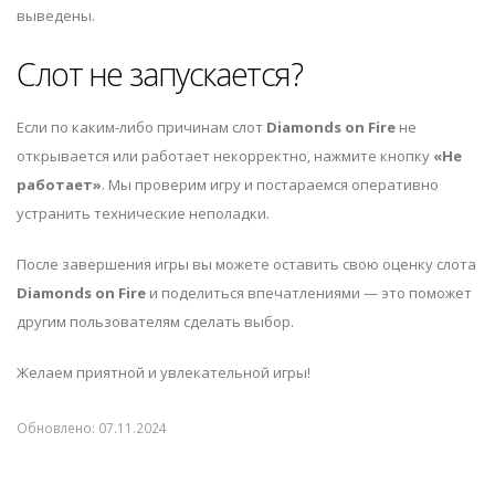
выведены.
Слот не запускается?
Если по каким-либо причинам слот
Diamonds on Fire
не
открывается или работает некорректно, нажмите кнопку
«Не
работает»
. Мы проверим игру и постараемся оперативно
устранить технические неполадки.
После завершения игры вы можете оставить свою оценку слота
Diamonds on Fire
и поделиться впечатлениями — это поможет
другим пользователям сделать выбор.
Желаем приятной и увлекательной игры!
Обновлено:
07.11.2024