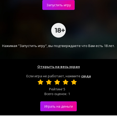
Запустить игру
Нажимая "Запустить игру", вы подтверждаете что Вам есть 18 лет.
Открыть на весь экран
Если игра не работает, нажмите
сюда
Рейтинг
5
Всего оценок:
1
Играть на деньги