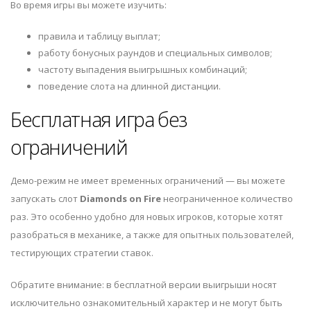
Во время игры вы можете изучить:
правила и таблицу выплат;
работу бонусных раундов и специальных символов;
частоту выпадения выигрышных комбинаций;
поведение слота на длинной дистанции.
Бесплатная игра без
ограничений
Демо-режим не имеет временных ограничений — вы можете
запускать слот
Diamonds on Fire
неограниченное количество
раз. Это особенно удобно для новых игроков, которые хотят
разобраться в механике, а также для опытных пользователей,
тестирующих стратегии ставок.
Обратите внимание: в бесплатной версии выигрыши носят
исключительно ознакомительный характер и не могут быть