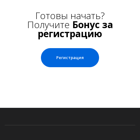
Готовы начать?
Получите
Бонус за
регистрацию
Регистрация