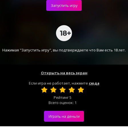
Запустить игру
Нажимая "Запустить игру", вы подтверждаете что Вам есть 18 лет.
Открыть на весь экран
Если игра не работает, нажмите
сюда
Рейтинг
5
Всего оценок:
1
Играть на деньги