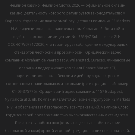
Чемпион Казино (Чемпион Слотс), 2026 — официальное онлайн-
казино, деятельность которого регулируется законодательством
Кюрасао. Управление платформой осуществляет компания F3 Markets
N.V., лицензированная правительством Кюрасао. Работа сайта
ведётся на основании лицензии No. 365/JAZ Sub-License GLH-
OCCHKTW077172020, что гарантирует соблюдение международных
стандартов честности и прозрачности. Юридический адрес
компании: Abraham de Veerstraat 9, Willemstad, Curaçao. Финансовые
операции поддерживает компания Finance Market KFT,
зарегистрированная в Венгрии и действующая в строгом
соответствии с национальными законами (регистрационный номер:
01-09-375776). Юридический адрес компании: 1157 Budapest,
Nyírpalota út 3. üh. Компания является дочерней структурой F3 Markets
N.V. и обеспечивает безопасность всех транзакций. Чемпион Слотс
гордится своей приверженностью высококачественным стандартам.
Все аспекты работы платформы нацелены на обеспечение
безопасной и комфортной игровой среды для наших пользователей.