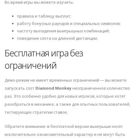
Во время игры вы можете изучить:
правила и таблицу выплат;
работу бонусных раундов и специальных символов;
частоту выпадения выигрышных комбинаций;
поведение слота на длинной дистанции.
Бесплатная игра без
ограничений
Демо-режим не имеет временных ограничений — вы можете
запускать слот
Diamond Monkey
неограниченное количество
раз. Это особенно удобно для новых игроков, которые хотят
разобраться в механике, а также для опытных пользователей,
тестирующих стратегии ставок.
Обратите внимание: в бесплатной версии выигрыши носят
исключительно ознакомительный характер и не могут быть