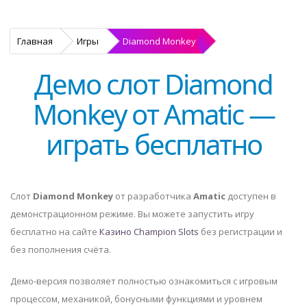
Главная
Игры
Diamond Monkey
Демо слот Diamond
Monkey от Amatic —
играть бесплатно
Слот
Diamond Monkey
от разработчика
Amatic
доступен в
демонстрационном режиме. Вы можете запустить игру
бесплатно на сайте
Казино Сhampion Slots
без регистрации и
без пополнения счёта.
Демо-версия позволяет полностью ознакомиться с игровым
процессом, механикой, бонусными функциями и уровнем