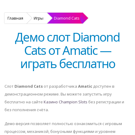
Главная
Игры
Diamond Cats
Демо слот Diamond
Cats от Amatic —
играть бесплатно
Слот
Diamond Cats
от разработчика
Amatic
доступен в
демонстрационном режиме. Вы можете запустить игру
бесплатно на сайте
Казино Сhampion Slots
без регистрации и
без пополнения счёта.
Демо-версия позволяет полностью ознакомиться с игровым
процессом, механикой, бонусными функциями и уровнем