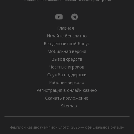
Главная
Играйте бепслатно
Без депозитный бонус
Мобильная версия
Вывод средств
Честные игроков
Служба поддержки
Рабочее зеркало
Регистрация в онлайн казино
Скачать приложение
Sitemap
Чемпион Казино (Чемпион Слотс), 2026 — официальное онлайн-