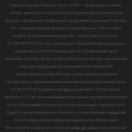
Чемпион Казино (Чемпион Слотс), 2026 — официальное онлайн-
казино, деятельность которого регулируется законодательством
Кюрасао. Управление платформой осуществляет компания F3 Markets
N.V., лицензированная правительством Кюрасао. Работа сайта
ведётся на основании лицензии No. 365/JAZ Sub-License GLH-
OCCHKTW077172020, что гарантирует соблюдение международных
стандартов честности и прозрачности. Юридический адрес
компании: Abraham de Veerstraat 9, Willemstad, Curaçao. Финансовые
операции поддерживает компания Finance Market KFT,
зарегистрированная в Венгрии и действующая в строгом
соответствии с национальными законами (регистрационный номер:
01-09-375776). Юридический адрес компании: 1157 Budapest,
Nyírpalota út 3. üh. Компания является дочерней структурой F3 Markets
N.V. и обеспечивает безопасность всех транзакций. Чемпион Слотс
гордится своей приверженностью высококачественным стандартам.
Все аспекты работы платформы нацелены на обеспечение
безопасной и комфортной игровой среды для наших пользователей.