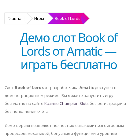
Главная
Игры
Book of Lords
Демо слот Book of
Lords от Amatic —
играть бесплатно
Слот
Book of Lords
от разработчика
Amatic
доступен в
демонстрационном режиме. Вы можете запустить игру
бесплатно на сайте
Казино Сhampion Slots
без регистрации и
без пополнения счёта.
Демо-версия позволяет полностью ознакомиться с игровым
процессом, механикой, бонусными функциями и уровнем