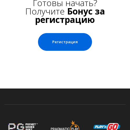
Готовы начать?
Получите
Бонус за
регистрацию
Регистрация