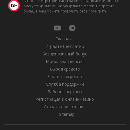
Азартные игры призваны развлекать. Помните, что вы
рискуете деньгами, когда делаете ставки. Не тратьте
больше, чем можете позволить себе проиграть.
Главная
Играйте бепслатно
Без депозитный бонус
Мобильная версия
Вывод средств
Честные игроков
Служба поддержки
Рабочее зеркало
Регистрация в онлайн казино
Скачать приложение
Sitemap