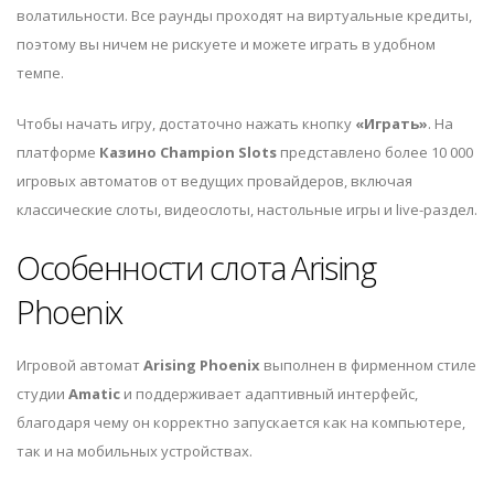
волатильности. Все раунды проходят на виртуальные кредиты,
поэтому вы ничем не рискуете и можете играть в удобном
темпе.
Чтобы начать игру, достаточно нажать кнопку
«Играть»
. На
платформе
Казино Сhampion Slots
представлено более 10 000
игровых автоматов от ведущих провайдеров, включая
классические слоты, видеослоты, настольные игры и live-раздел.
Особенности слота Arising
Phoenix
Игровой автомат
Arising Phoenix
выполнен в фирменном стиле
студии
Amatic
и поддерживает адаптивный интерфейс,
благодаря чему он корректно запускается как на компьютере,
так и на мобильных устройствах.