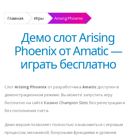
Главная
Игры
Arising Phoenix
Демо слот Arising
Phoenix от Amatic —
играть бесплатно
Слот
Arising Phoenix
от разработчика
Amatic
доступен в
демонстрационном режиме. Вы можете запустить игру
бесплатно на сайте
Казино Сhampion Slots
без регистрации и
без пополнения счёта.
Демо-версия позволяет полностью ознакомиться с игровым
процессом, механикой, бонусными функциями и уровнем