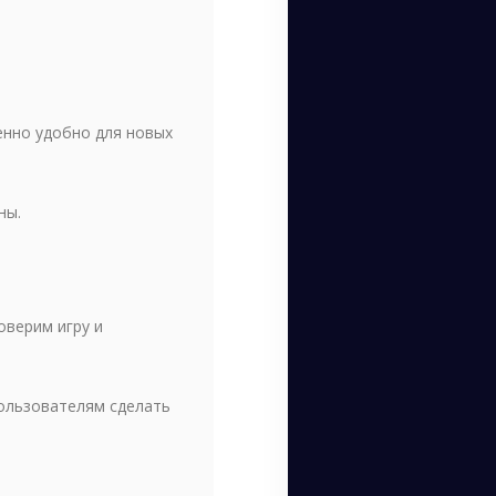
енно удобно для новых
ны.
оверим игру и
ользователям сделать