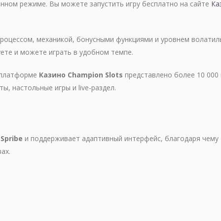
нном режиме. Вы можете запустить игру бесплатно на сайте
Ка
роцессом, механикой, бонусными функциями и уровнем волатиль
уете и можете играть в удобном темпе.
 платформе
Казино Сhampion Slots
представлено более 10 000
ы, настольные игры и live-раздел.
и
Spribe
и поддерживает адаптивный интерфейс, благодаря чему 
ах.