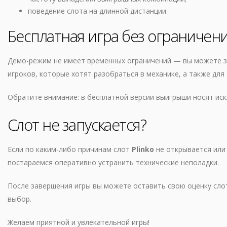
поведение слота на длинной дистанции.
Бесплатная игра без ограничен
Демо-режим не имеет временных ограничений — вы можете з
игроков, которые хотят разобраться в механике, а также для
Обратите внимание: в бесплатной версии выигрыши носят ис
Слот не запускается?
Если по каким-либо причинам слот
Plinko
не открывается или
постараемся оперативно устранить технические неполадки.
После завершения игры вы можете оставить свою оценку сл
выбор.
Желаем приятной и увлекательной игры!