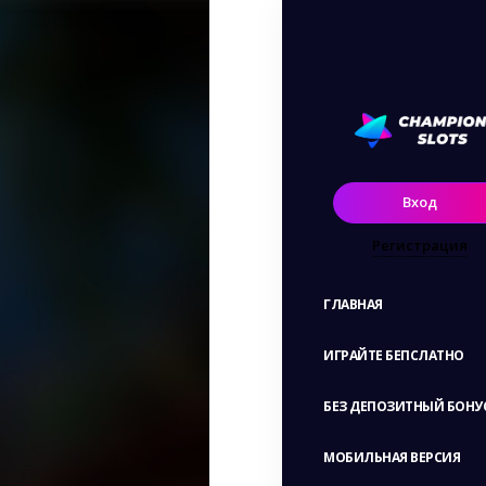
Вход
Регистрация
ГЛАВНАЯ
ИГРАЙТЕ БЕПСЛАТНО
БЕЗ ДЕПОЗИТНЫЙ БОНУ
МОБИЛЬНАЯ ВЕРСИЯ