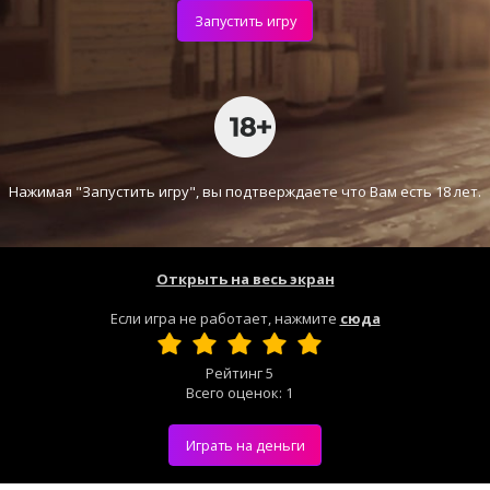
Запустить игру
Нажимая "Запустить игру", вы подтверждаете что Вам есть 18 лет.
Открыть на весь экран
Если игра не работает, нажмите
сюда
Рейтинг
5
Всего оценок:
1
Играть на деньги