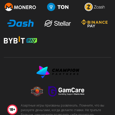
Азартные игры призваны развлекать. Помните, что вы
рискуете деньгами, когда делаете ставки. Не тратьте
больше, чем можете позволить себе проиграть.