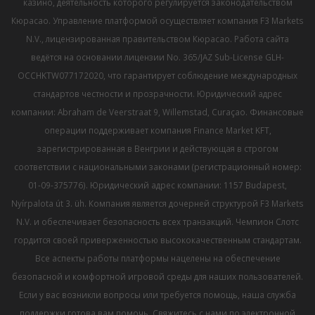
казино, деятельность которого регулируется законодательством
Кюрасао. Управление платформой осуществляет компания F3 Markets
N.V., лицензированная правительством Кюрасао. Работа сайта
ведётся на основании лицензии No. 365/JAZ Sub-License GLH-
OCCHKTW077172020, что гарантирует соблюдение международных
стандартов честности и прозрачности. Юридический адрес
компании: Abraham de Veerstraat 9, Willemstad, Curaçao. Финансовые
операции поддерживает компания Finance Market KFT,
зарегистрированная в Венгрии и действующая в строгом
соответствии с национальными законами (регистрационный номер:
01-09-375776). Юридический адрес компании: 1157 Budapest,
Nyírpalota út 3. üh. Компания является дочерней структурой F3 Markets
N.V. и обеспечивает безопасность всех транзакций. Чемпион Слотс
гордится своей приверженностью высококачественным стандартам.
Все аспекты работы платформы нацелены на обеспечение
безопасной и комфортной игровой среды для наших пользователей.
Если у вас возникли вопросы или требуется помощь, наша служба
поддержки готова вам помочь. Свяжитесь с нами по электронной