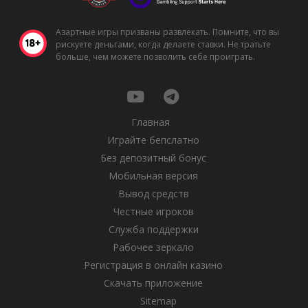
Азартные игры призваны развлекать. Помните, что вы
рискуете деньгами, когда делаете ставки. Не тратьте
больше, чем можете позволить себе проиграть.
Главная
Играйте бепслатно
Без депозитный бонус
Мобильная версия
Вывод средств
Честные игроков
Служба поддержки
Рабочее зеркало
Регистрация в онлайн казино
Скачать приложение
Sitemap