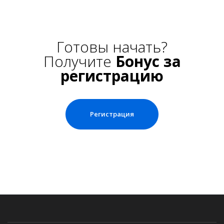
Готовы начать?
Получите
Бонус за
регистрацию
Регистрация