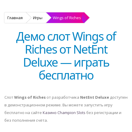
Главная
Игры
Wings of Riches
Демо слот Wings of
Riches от NetEnt
Deluxe — играть
бесплатно
Слот
Wings of Riches
от разработчика
NetEnt Deluxe
доступен
в демонстрационном режиме. Вы можете запустить игру
бесплатно на сайте
Казино Сhampion Slots
без регистрации и
без пополнения счёта.