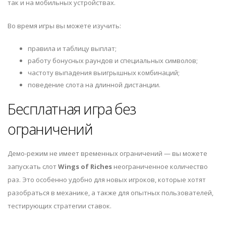
так и на мобильных устройствах.
Во время игры вы можете изучить:
правила и таблицу выплат;
работу бонусных раундов и специальных символов;
частоту выпадения выигрышных комбинаций;
поведение слота на длинной дистанции.
Бесплатная игра без
ограничений
Демо-режим не имеет временных ограничений — вы можете
запускать слот
Wings of Riches
неограниченное количество
раз. Это особенно удобно для новых игроков, которые хотят
разобраться в механике, а также для опытных пользователей,
тестирующих стратегии ставок.