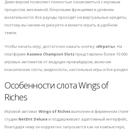
Демо-версия позволяет полностью ознакомиться с игровым
процессом, механикой, бонусными функциями и уровнем
волатильности. Все раунды проходят на виртуальные кредиты,
поэтому вы ничем не рискуете и можете играть в удобном
темпе.
Чтобы начать игру, достаточно нажать кнопку
«Играть»
. На
платформе
Казино Сhampion Slots
представлено более 10 000
игровых автоматов от ведущих провайдеров, включая
классические слоты, видеослоты, настольные игры и live-раздел.
Особенности слота Wings of
Riches
Игровой автомат
Wings of Riches
выполнен в фирменном стиле
студии
NetEnt Deluxe
и поддерживает адаптивный интерфейс,
благодаря чему он корректно запускается как на компьютере,