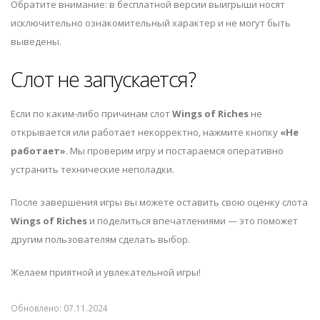
Обратите внимание: в бесплатной версии выигрыши носят
исключительно ознакомительный характер и не могут быть
выведены.
Слот не запускается?
Если по каким-либо причинам слот
Wings of Riches
не
открывается или работает некорректно, нажмите кнопку
«Не
работает»
. Мы проверим игру и постараемся оперативно
устранить технические неполадки.
После завершения игры вы можете оставить свою оценку слота
Wings of Riches
и поделиться впечатлениями — это поможет
другим пользователям сделать выбор.
Желаем приятной и увлекательной игры!
Обновлено:
07.11.2024