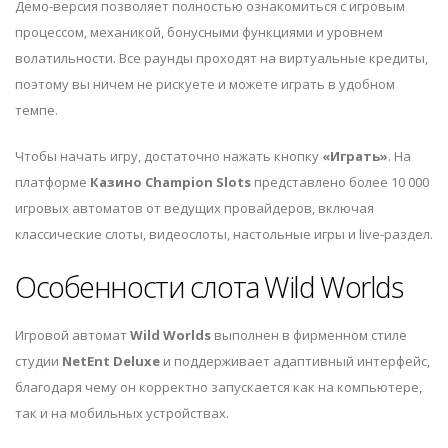
Демо-версия позволяет полностью ознакомиться с игровым
процессом, механикой, бонусными функциями и уровнем
волатильности. Все раунды проходят на виртуальные кредиты,
поэтому вы ничем не рискуете и можете играть в удобном
темпе.
Чтобы начать игру, достаточно нажать кнопку
«Играть»
. На
платформе
Казино Сhampion Slots
представлено более 10 000
игровых автоматов от ведущих провайдеров, включая
классические слоты, видеослоты, настольные игры и live-раздел.
Особенности слота Wild Worlds
Игровой автомат
Wild Worlds
выполнен в фирменном стиле
студии
NetEnt Deluxe
и поддерживает адаптивный интерфейс,
благодаря чему он корректно запускается как на компьютере,
так и на мобильных устройствах.