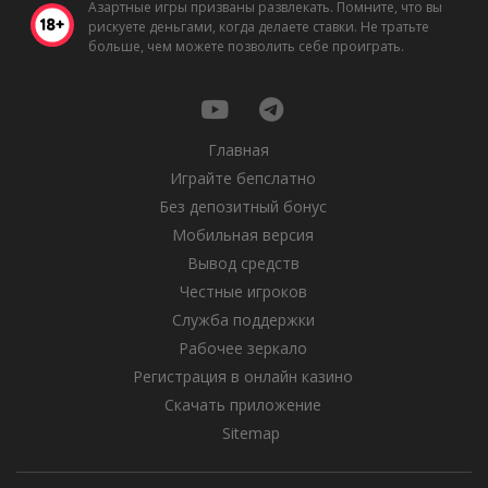
Азартные игры призваны развлекать. Помните, что вы
рискуете деньгами, когда делаете ставки. Не тратьте
больше, чем можете позволить себе проиграть.
Главная
Играйте бепслатно
Без депозитный бонус
Мобильная версия
Вывод средств
Честные игроков
Служба поддержки
Рабочее зеркало
Регистрация в онлайн казино
Скачать приложение
Sitemap