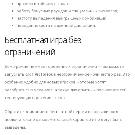
правила и таблицу выплат;
работу бонусных раундов и специальных символов;
частоту выпадения выигрышных комбинаций;
поведение слота на длинной дистанции.
Бесплатная игра без
ограничений
Демо-режим не имеет временных ограничений — вы можете
запускать слот
Victorious
неограниченное количество раз. Это
особенно удобно для новых игроков, которые хотят
разобраться в механике, а также для опытных пользователей,
тестирующих стратегии ставок.
Обратите внимание: в бесплатной версии выигрыши носят
исключительно ознакомительный характер и не могут быть
выведены.