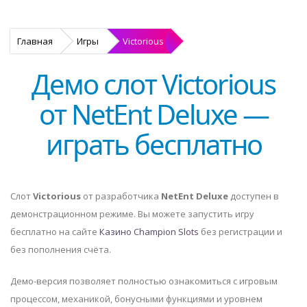
Главная
Игры
Victorious
Демо слот Victorious
от NetEnt Deluxe —
играть бесплатно
Слот
Victorious
от разработчика
NetEnt Deluxe
доступен в
демонстрационном режиме. Вы можете запустить игру
бесплатно на сайте
Казино Сhampion Slots
без регистрации и
без пополнения счёта.
Демо-версия позволяет полностью ознакомиться с игровым
процессом, механикой, бонусными функциями и уровнем