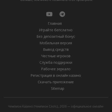
Главная
Играйте бепслатно
Без депозитный бонус
Мобильная версия
Вывод средств
Честные игроков
Служба поддержки
Рабочее зеркало
Регистрация в онлайн казино
Скачать приложение
Sitemap
Чемпион Казино (Чемпион Слотс), 2026 — официальное онлайн-