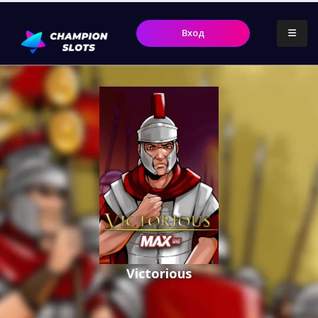
Вход
Victorious