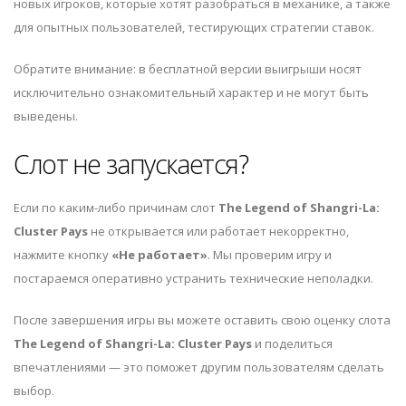
новых игроков, которые хотят разобраться в механике, а также
для опытных пользователей, тестирующих стратегии ставок.
Обратите внимание: в бесплатной версии выигрыши носят
исключительно ознакомительный характер и не могут быть
выведены.
Слот не запускается?
Если по каким-либо причинам слот
The Legend of Shangri-La:
Cluster Pays
не открывается или работает некорректно,
нажмите кнопку
«Не работает»
. Мы проверим игру и
постараемся оперативно устранить технические неполадки.
После завершения игры вы можете оставить свою оценку слота
The Legend of Shangri-La: Cluster Pays
и поделиться
впечатлениями — это поможет другим пользователям сделать
выбор.