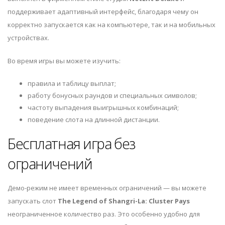
поддерживает адаптивный интерфейс, благодаря чему он
корректно запускается как на компьютере, так и на мобильных
устройствах.
Во время игры вы можете изучить:
правила и таблицу выплат;
работу бонусных раундов и специальных символов;
частоту выпадения выигрышных комбинаций;
поведение слота на длинной дистанции.
Бесплатная игра без
ограничений
Демо-режим не имеет временных ограничений — вы можете
запускать слот
The Legend of Shangri-La: Cluster Pays
неограниченное количество раз. Это особенно удобно для