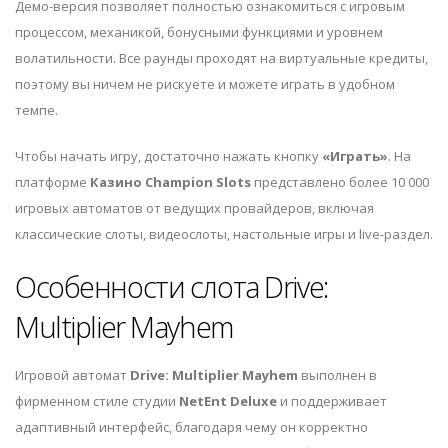
Демо-версия позволяет полностью ознакомиться с игровым
процессом, механикой, бонусными функциями и уровнем
волатильности. Все раунды проходят на виртуальные кредиты,
поэтому вы ничем не рискуете и можете играть в удобном
темпе.
Чтобы начать игру, достаточно нажать кнопку
«Играть»
. На
платформе
Казино Сhampion Slots
представлено более 10 000
игровых автоматов от ведущих провайдеров, включая
классические слоты, видеослоты, настольные игры и live-раздел.
Особенности слота Drive:
Multiplier Mayhem
Игровой автомат
Drive: Multiplier Mayhem
выполнен в
фирменном стиле студии
NetEnt Deluxe
и поддерживает
адаптивный интерфейс, благодаря чему он корректно