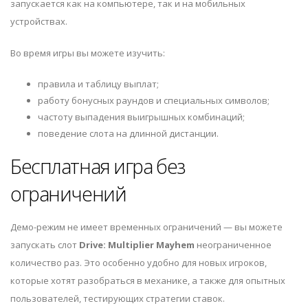
запускается как на компьютере, так и на мобильных
устройствах.
Во время игры вы можете изучить:
правила и таблицу выплат;
работу бонусных раундов и специальных символов;
частоту выпадения выигрышных комбинаций;
поведение слота на длинной дистанции.
Бесплатная игра без
ограничений
Демо-режим не имеет временных ограничений — вы можете
запускать слот
Drive: Multiplier Mayhem
неограниченное
количество раз. Это особенно удобно для новых игроков,
которые хотят разобраться в механике, а также для опытных
пользователей, тестирующих стратегии ставок.