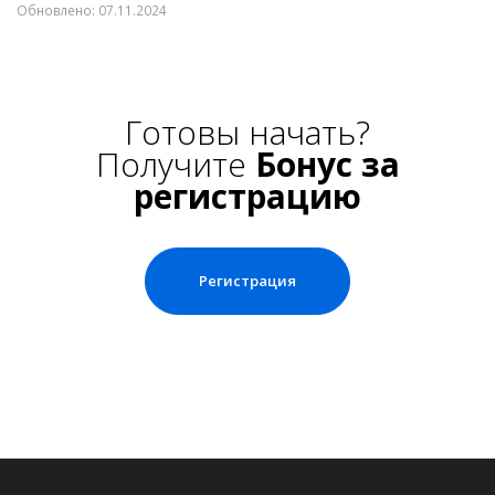
Обновлено:
07.11.2024
Готовы начать?
Получите
Бонус за
регистрацию
Регистрация