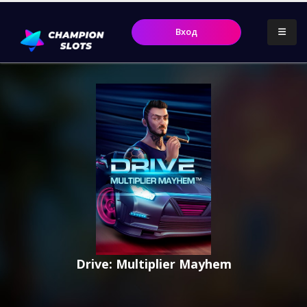
Вход
Drive: Multiplier Mayhem