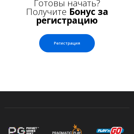
Готовы начать?
Получите
Бонус за
регистрацию
Регистрация