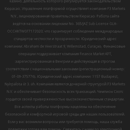
казино, деятельность которого регулируется законодательством
Кюрасао. Управление платформой осуществляет компания F3 Markets
N.V., лицензированная правительством Кюрасао. Работа сайта
ведётся на основании лицензии No. 365/JAZ Sub-License GLH-
OCCHKTW077172020, что гарантирует соблюдение международных
стандартов честности и прозрачности. Юридический адрес
компании: Abraham de Veerstraat 9, Willemstad, Curaçao. Финансовые
операции поддерживает компания Finance Market KFT,
зарегистрированная в Венгрии и действующая в строгом
соответствии с национальными законами (регистрационный номер:
01-09-375776). Юридический адрес компании: 1157 Budapest,
Nyírpalota út 3. üh. Компания является дочерней структурой F3 Markets
N.V. и обеспечивает безопасность всех транзакций. Чемпион Слотс
гордится своей приверженностью высококачественным стандартам.
Все аспекты работы платформы нацелены на обеспечение
безопасной и комфортной игровой среды для наших пользователей.
Если у вас возникли вопросы или требуется помощь, наша служба
поддержки готова вам помочь. Свяжитесь с нами по электронной