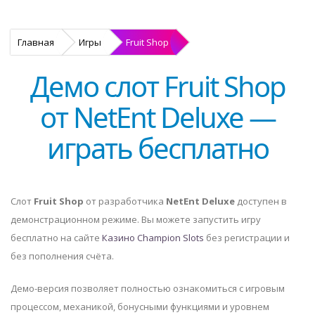
Главная
Игры
Fruit Shop
Демо слот Fruit Shop
от NetEnt Deluxe —
играть бесплатно
Слот
Fruit Shop
от разработчика
NetEnt Deluxe
доступен в
демонстрационном режиме. Вы можете запустить игру
бесплатно на сайте
Казино Сhampion Slots
без регистрации и
без пополнения счёта.
Демо-версия позволяет полностью ознакомиться с игровым
процессом, механикой, бонусными функциями и уровнем