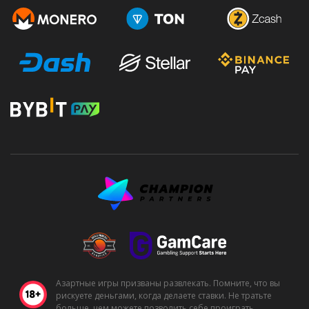
Азартные игры призваны развлекать. Помните, что вы
рискуете деньгами, когда делаете ставки. Не тратьте
больше, чем можете позволить себе проиграть.