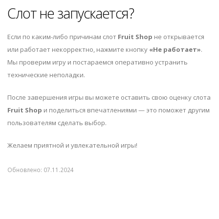
Слот не запускается?
Если по каким-либо причинам слот
Fruit Shop
не открывается
или работает некорректно, нажмите кнопку
«Не работает»
.
Мы проверим игру и постараемся оперативно устранить
технические неполадки.
После завершения игры вы можете оставить свою оценку слота
Fruit Shop
и поделиться впечатлениями — это поможет другим
пользователям сделать выбор.
Желаем приятной и увлекательной игры!
Обновлено:
07.11.2024