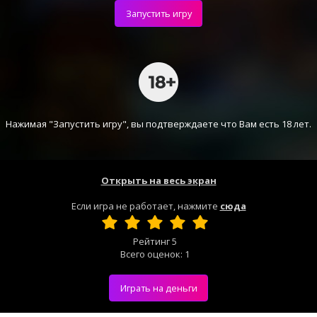
Запустить игру
Нажимая "Запустить игру", вы подтверждаете что Вам есть 18 лет.
Открыть на весь экран
Если игра не работает, нажмите
сюда
Рейтинг
5
Всего оценок:
1
Играть на деньги