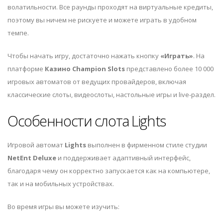
волатильности. Все раунды проходят на виртуальные кредиты,
поэтому вы ничем не рискуете и можете играть в удобном
темпе.
Чтобы начать игру, достаточно нажать кнопку
«Играть»
. На
платформе
Казино Сhampion Slots
представлено более 10 000
игровых автоматов от ведущих провайдеров, включая
классические слоты, видеослоты, настольные игры и live-раздел.
Особенности слота Lights
Игровой автомат
Lights
выполнен в фирменном стиле студии
NetEnt Deluxe
и поддерживает адаптивный интерфейс,
благодаря чему он корректно запускается как на компьютере,
так и на мобильных устройствах.
Во время игры вы можете изучить: