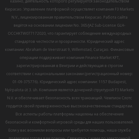
казино, деятельность которого регулируется законодательством
Кюрасао. Управление платформой осуществляет компания F3 Markets
N.V., лицензированная правительством Кюрасао. Работа сайта
ведётся на основании лицензии No. 365/JAZ Sub-License GLH-
OCCHKTW077172020, что гарантирует соблюдение международных
стандартов честности и прозрачности. Юридический адрес
компании: Abraham de Veerstraat 9, Willemstad, Curaçao. Финансовые
операции поддерживает компания Finance Market KFT,
зарегистрированная в Венгрии и действующая в строгом
соответствии с национальными законами (регистрационный номер:
01-09-375776). Юридический адрес компании: 1157 Budapest,
Nyírpalota út 3. üh. Компания является дочерней структурой F3 Markets
N.V. и обеспечивает безопасность всех транзакций. Чемпион Слотс
гордится своей приверженностью высококачественным стандартам.
Все аспекты работы платформы нацелены на обеспечение
безопасной и комфортной игровой среды для наших пользователей.
Если у вас возникли вопросы или требуется помощь, наша служба
поддержки готова вам помочь. Свяжитесь с нами по электронной