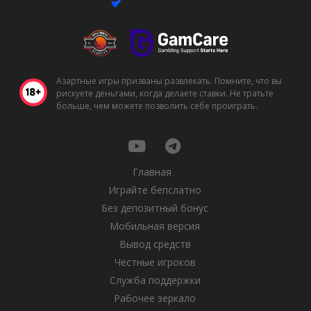
Азартные игры призваны развлекать. Помните, что вы
рискуете деньгами, когда делаете ставки. Не тратьте
больше, чем можете позволить себе проиграть.
Главная
Играйте бепслатно
Без депозитный бонус
Мобильная версия
Вывод средств
Честные игроков
Служба поддержки
Рабочее зеркало