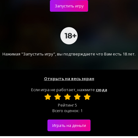
Запустить игру
Нажимая "Запустить игру", вы подтверждаете что Вам есть 18 лет.
Открыть на весь экран
Если игра не работает, нажмите
сюда
Рейтинг
5
Всего оценок:
1
Играть на деньги