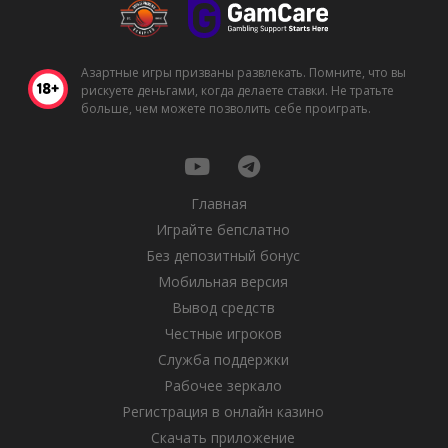
Азартные игры призваны развлекать. Помните, что вы
рискуете деньгами, когда делаете ставки. Не тратьте
больше, чем можете позволить себе проиграть.
Главная
Играйте бепслатно
Без депозитный бонус
Мобильная версия
Вывод средств
Честные игроков
Служба поддержки
Рабочее зеркало
Регистрация в онлайн казино
Скачать приложение