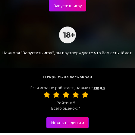
Запустить игру
Нажимая "Запустить игру", вы подтверждаете что Вам есть 18 лет.
Открыть на весь экран
Если игра не работает, нажмите
сюда
Рейтинг
5
Всего оценок:
1
Играть на деньги