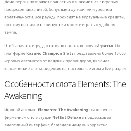
Демо-версия позволяет полностью ознакомиться с игровым
процессом, механикой, бонусными функциями и уровнем
волатильности. Все раунды проходят на виртуальные кредиты,
поэтому вы ничем не рискуете и можете играть в удобном
темпе.
Чтобы начать игру, достаточно нажать кнопку
«Играть»
. На
платформе
Казино Сhampion Slots
представлено более 10 000
игровых автоматов от ведущих провайдеров, включая
классические слоты, видеослоты, настольные игры и live-раздел.
Особенности слота Elements: The
Awakening
Игровой автомат
Elements: The Awakening
выполнен в
фирменном стиле студии
NetEnt Deluxe
и поддерживает
адаптивный интерфейс, благодаря чему он корректно