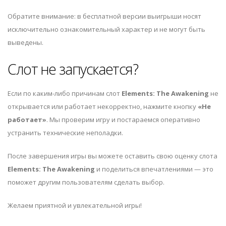
Обратите внимание: в бесплатной версии выигрыши носят
исключительно ознакомительный характер и не могут быть
выведены.
Слот не запускается?
Если по каким-либо причинам слот
Elements: The Awakening
не
открывается или работает некорректно, нажмите кнопку
«Не
работает»
. Мы проверим игру и постараемся оперативно
устранить технические неполадки.
После завершения игры вы можете оставить свою оценку слота
Elements: The Awakening
и поделиться впечатлениями — это
поможет другим пользователям сделать выбор.
Желаем приятной и увлекательной игры!