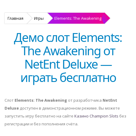
Главная
Игры
Elements: The Awakening
Демо слот Elements:
The Awakening от
NetEnt Deluxe —
играть бесплатно
Слот
Elements: The Awakening
от разработчика
NetEnt
Deluxe
доступен в демонстрационном режиме. Вы можете
запустить игру бесплатно на сайте
Казино Сhampion Slots
без
регистрации и без пополнения счёта.