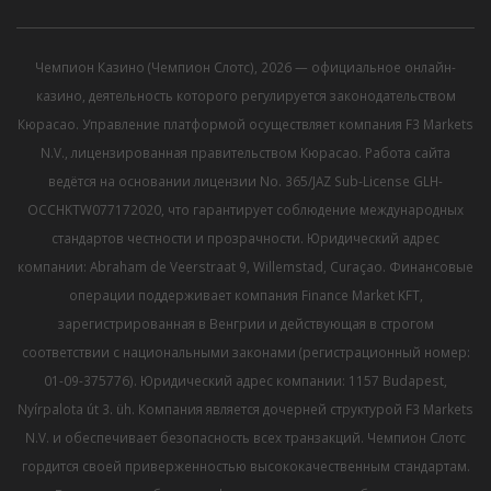
Чемпион Казино (Чемпион Слотс), 2026 — официальное онлайн-
казино, деятельность которого регулируется законодательством
Кюрасао. Управление платформой осуществляет компания F3 Markets
N.V., лицензированная правительством Кюрасао. Работа сайта
ведётся на основании лицензии No. 365/JAZ Sub-License GLH-
OCCHKTW077172020, что гарантирует соблюдение международных
стандартов честности и прозрачности. Юридический адрес
компании: Abraham de Veerstraat 9, Willemstad, Curaçao. Финансовые
операции поддерживает компания Finance Market KFT,
зарегистрированная в Венгрии и действующая в строгом
соответствии с национальными законами (регистрационный номер:
01-09-375776). Юридический адрес компании: 1157 Budapest,
Nyírpalota út 3. üh. Компания является дочерней структурой F3 Markets
N.V. и обеспечивает безопасность всех транзакций. Чемпион Слотс
гордится своей приверженностью высококачественным стандартам.