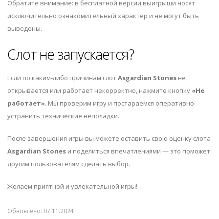
Обратите внимание: в бесплатной версии выигрыши носят
исключительно ознакомительный характер и не могут быть
выведены.
Слот не запускается?
Если по каким-либо причинам слот
Asgardian Stones
не
открывается или работает некорректно, нажмите кнопку
«Не
работает»
. Мы проверим игру и постараемся оперативно
устранить технические неполадки.
После завершения игры вы можете оставить свою оценку слота
Asgardian Stones
и поделиться впечатлениями — это поможет
другим пользователям сделать выбор.
Желаем приятной и увлекательной игры!
Обновлено:
07.11.2024