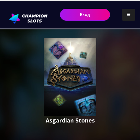
Вход
Asgardian Stones