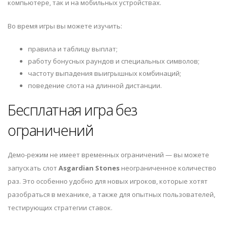
компьютере, так и на мобильных устройствах.
Во время игры вы можете изучить:
правила и таблицу выплат;
работу бонусных раундов и специальных символов;
частоту выпадения выигрышных комбинаций;
поведение слота на длинной дистанции.
Бесплатная игра без
ограничений
Демо-режим не имеет временных ограничений — вы можете
запускать слот
Asgardian Stones
неограниченное количество
раз. Это особенно удобно для новых игроков, которые хотят
разобраться в механике, а также для опытных пользователей,
тестирующих стратегии ставок.