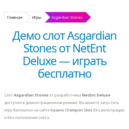
Главная
Игры
Asgardian Stones
Демо слот Asgardian
Stones от NetEnt
Deluxe — играть
бесплатно
Слот
Asgardian Stones
от разработчика
NetEnt Deluxe
доступен в демонстрационном режиме. Вы можете запустить
игру бесплатно на сайте
Казино Сhampion Slots
без регистрации
и без пополнения счёта.