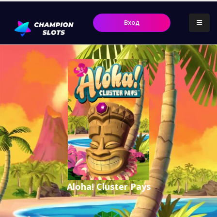
Вход
Aloha! Cluster Pays