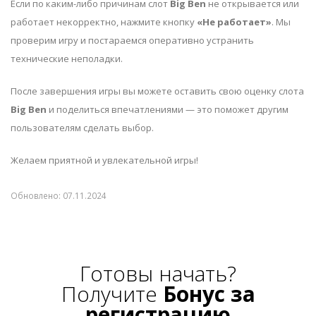
Если по каким-либо причинам слот
Big Ben
не открывается или
работает некорректно, нажмите кнопку
«Не работает»
. Мы
проверим игру и постараемся оперативно устранить
технические неполадки.
После завершения игры вы можете оставить свою оценку слота
Big Ben
и поделиться впечатлениями — это поможет другим
пользователям сделать выбор.
Желаем приятной и увлекательной игры!
Обновлено:
07.11.2024
Готовы начать?
Получите
Бонус за
регистрацию