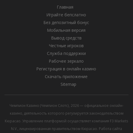
Главная
Играйте бепслатно
Без депозитный бонус
Мобильная версия
Вывод средств
Честные игроков
Служба поддержки
Рабочее зеркало
Регистрация в онлайн казино
Скачать приложение
Sitemap
Чемпион Казино (Чемпион Слотс), 2026 — официальное онлайн-
казино, деятельность которого регулируется законодательством
Кюрасао. Управление платформой осуществляет компания F3 Markets
N.V., лицензированная правительством Кюрасао. Работа сайта