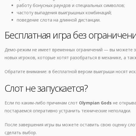
работу бонусных раундов и специальных символов;
частоту выпадения выигрышных комбинаций;
поведение слота на длинной дистанции.
Бесплатная игра без ограничен
Демо-режим не имеет временных ограничений — вы можете з
новых игроков, которые хотят разобраться в механике, а та
Обратите внимание: в бесплатной версии выигрыши носят ис
Слот не запускается?
Если по каким-либо причинам слот
Olympian Gods
не открыва
постараемся оперативно устранить технические неполадки.
После завершения игры вы можете оставить свою оценку сл
сделать выбор.