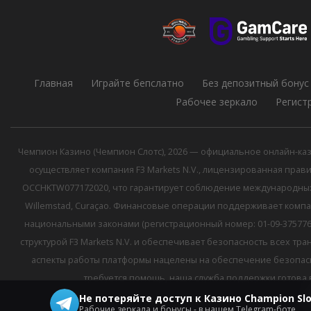
Главная
Играйте бепслатно
Без депозитный бонус
Рабочее зеркало
Регист
Чемпион Казино (Чемпион Слотс), 2026 — официальное онлайн-ка
осуществляет компания F3 Markets N.V., лицензированная прави
OCCHKTW077172020, что гарантирует соблюдение международных с
Willemstad, Curaçao. Финансовые операции поддерживает компан
национальными законами (регистрационный номер: 01-09-375776).
структурой F3 Markets N.V. и обеспечивает безопасность всех т
аспекты работы платформы нацелены на обеспечение безопасн
требуется помощь, наша служба поддержки готова 
Не потеряйте доступ к Казино Сhampion Slo
Рабочие зеркала и бонусы - в нашем Telegram-боте