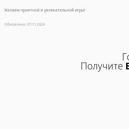
Желаем приятной и увлекательной игры!
Обновлено:
07.11.2024
Г
Получите