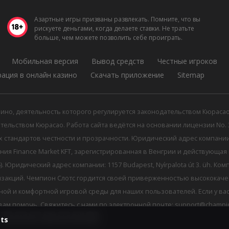
Азартные игры призваны развлекать. Помните, что вы
рискуете деньгами, когда делаете ставки. Не тратьте
больше, чем можете позволить себе проиграть.
Мобильная версия
Вывод средств
Честные игроков
рация в онлайн казино
Скачать приложение
Sitemap
зино, деятельность которого регулируется законодательством Кюраса
тельством Кюрасао. Работа сайта ведётся на основании лицензии No. 3
тандартов честности и прозрачности. Юридический адрес компании: 
ия Finance Market KFT, зарегистрированная в Венгрии и действующая 
 Юридический адрес компании: 1157 Budapest, Nyírpalota út 3. üh. Ко
ранзакций. Чемпион Слотс гордится своей приверженностью высококач
ой и комфортной игровой среды для наших пользователей. Если у ва
вам помочь. Свяжитесь с нами по электронной почте:
support@champio
ts