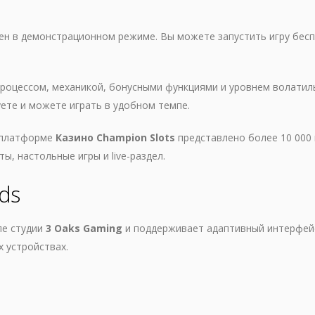
ен в демонстрационном режиме. Вы можете запустить игру бес
роцессом, механикой, бонусными функциями и уровнем волатиль
уете и можете играть в удобном темпе.
 платформе
Казино Сhampion Slots
представлено более 10 000
ы, настольные игры и live-раздел.
ds
ле студии
3 Oaks Gaming
и поддерживает адаптивный интерфейс
х устройствах.