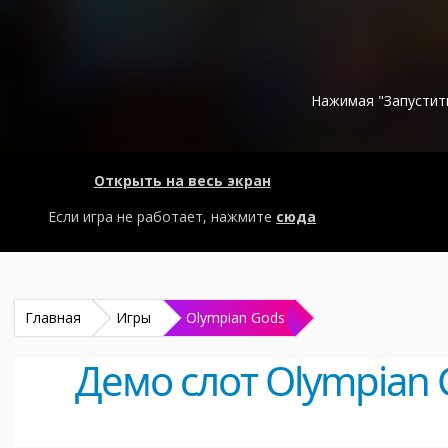
Нажимая "Запустить
Открыть на весь экран
Если игра не работает, нажмите
сюда
Главная
Игры
Olympian Gods
Демо слот Olympian 