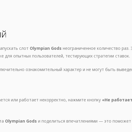
ий
апускать слот
Olympian Gods
неограниченное количество раз. 
кже для опытных пользователей, тестирующих стратегии ставок.
ключительно ознакомительный характер и не могут быть выведе
ется или работает некорректно, нажмите кнопку
«Не работае
ота
Olympian Gods
и поделиться впечатлениями — это поможет