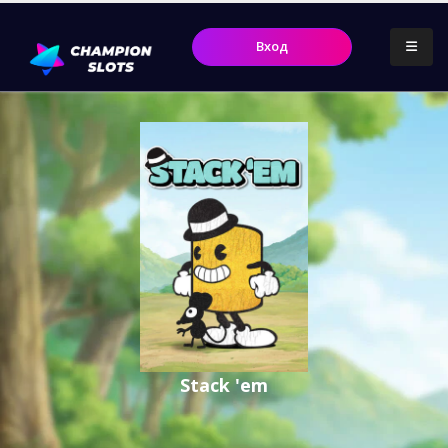
Вход
Stack 'em