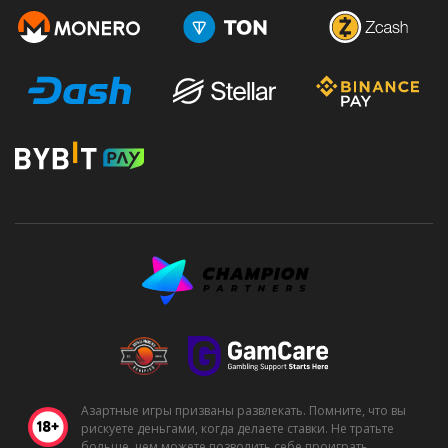
Азартные игры призваны развлекать. Помните, что вы
рискуете деньгами, когда делаете ставки. Не тратьте
больше, чем можете позволить себе проиграть.