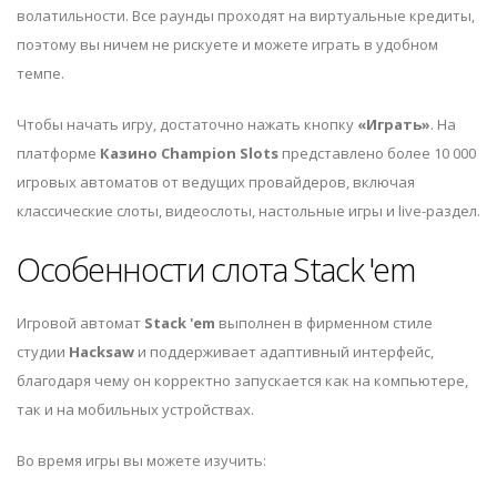
волатильности. Все раунды проходят на виртуальные кредиты,
поэтому вы ничем не рискуете и можете играть в удобном
темпе.
Чтобы начать игру, достаточно нажать кнопку
«Играть»
. На
платформе
Казино Сhampion Slots
представлено более 10 000
игровых автоматов от ведущих провайдеров, включая
классические слоты, видеослоты, настольные игры и live-раздел.
Особенности слота Stack 'em
Игровой автомат
Stack 'em
выполнен в фирменном стиле
студии
Hacksaw
и поддерживает адаптивный интерфейс,
благодаря чему он корректно запускается как на компьютере,
так и на мобильных устройствах.
Во время игры вы можете изучить: