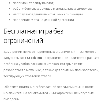
правила и таблицу выплат;
работу бонусных раундов и специальных символов;
частоту выпадения выигрышных комбинаций;
поведение слота на длинной дистанции.
Бесплатная игра без
ограничений
Демо-режим не имеет временных ограничений — вы можете
запускать слот
Stack 'em
неограниченное количество раз. Это
особенно удобно для новых игроков, которые хотят
разобраться в механике, а также для опытных пользователей,
тестирующих стратегии ставок.
Обратите внимание: в бесплатной версии выигрыши носят
исключительно ознакомительный характер и не могут быть
выведены.